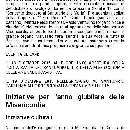
maggio, un altro grande appuntamento musicale in occasione
del Giubileo si svolgerà domenica prossima 22 alle 18 con il
“Concerto dedicato al Santuario e a Maria”. Protagonisti i solisti
della Cappella “Della Rovere”, Guido Ripoli (sopranista e
baritono), Mattia Pelosi (tenore), Paolo Venturino (organo, voce e
direzione). Nel tempio dedicato all’apparizione della Madonna di
Misericordia al beato Botta saranno eseguiti canti mariani: il
grande organo Malvestio farà “sentire la sua voce” e tutta la
Basilica, con i suoi tesori d’arte e cultura, risuonerà creando
un’atmosfera di intensa preghiera e di grande suggestione.
EVENTI GIUBILARI:
IL
13 DICEMBRE 2015 ALLE ORE 16.00
APERTURA DELLA
PORTA SANTA DEL SANTUARIO DI N.S. DELLA MISERICORDIA E
CELEBRAZIONE EUCARISTICA.
IL
19 DICEMBRE 2015
PELLEGRINAGGIO AL SANTUARIO,
PARTENZA
ALLE ORE 8.30
DALLA PRIMA CAPPELLETTA.
Iniziative per l’anno giubilare della
Misericordia
Iniziative culturali
Nel corso dell’Anno giubilare della Misericordia la Diocesi di