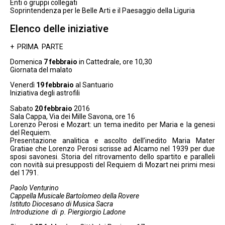
Enti o gruppi collegati
Soprintendenza per le Belle Arti e il Paesaggio della Liguria
Elenco delle iniziative
+ PRIMA PARTE
Domenica
7 febbraio
in Cattedrale, ore 10,30
Giornata del malato
Venerdì
19 febbraio
al Santuario
Iniziativa degli astrofili
Sabato
20 febbraio
2016
Sala Cappa, Via dei Mille Savona, ore 16
Lorenzo Perosi e Mozart: un tema inedito per Maria e la genesi
del Requiem.
Presentazione analitica e ascolto dell’inedito Maria Mater
Gratiae che Lorenzo Perosi scrisse ad Alcamo nel 1939 per due
sposi savonesi. Storia del ritrovamento dello spartito e paralleli
con novità sui presupposti del Requiem di Mozart nei primi mesi
del 1791.
Paolo Venturino
Cappella Musicale Bartolomeo della Rovere
Istituto Diocesano di Musica Sacra
Introduzione di p. Piergiorgio Ladone