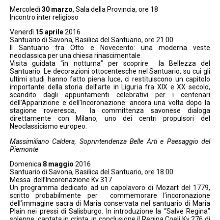
Mercoledì
30 marzo
, Sala della Provincia, ore 18
Incontro inter religioso
Venerdì
15 aprile
2016
Santuario di Savona, Basilica del Santuario, ore 21.00
Il Santuario fra Otto e Novecento: una moderna veste
neoclassica per una chiesa rinascimentale.
Visita guidata “in notturna” per scoprire la Bellezza del
Santuario. Le decorazioni ottocentesche nel Santuario, su cui gli
ultimi studi hanno fatto piena luce, ci restituiscono un capitolo
importante della storia dell’arte in Liguria fra XIX e XX secolo,
scandito dagli appuntamenti celebrativi per i centenari
dell’Apparizione e dell’Incoronazione: ancora una volta dopo la
stagione roveresca, la committenza savonese dialoga
direttamente con Milano, uno dei centri propulsori del
Neoclassicismo europeo.
Massimiliano Caldera, Soprintendenza Belle Arti e Paesaggio del
Piemonte
Domenica
8 maggio
2016
Santuario di Savona, Basilica del Santuario, ore 18.00
Messa dell’Incoronazione Kv 317
Un programma dedicato ad un capolavoro di Mozart del 1779,
scritto probabilmente per commemorare l’incoronazione
dell’immagine sacra di Maria conservata nel santuario di Maria
Plain nei pressi di Salisburgo. In introduzione la “Salve Regina”
solenne, cantata in cripta; in conclusione il Regina Coeli Kv 276 di