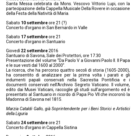
Santa Messa celebrata da Mons. Vescovo Vittorio Lupi, con la
partecipazione della Cappella Musicale Della Rovere in occasione
della Festa della Natività di Maria.
Sabato
10 settembre
ore 21 (?)
Concerto d’organo in San Bernardo in Valle
Sabato
17 settembre
ore 21
Concerto d’organo in Santuario
Giovedì
22 settembre
2016
Santuario di Savona, Sale dei Protettori, ore 17.30
Presentazione del volume “Da Paolo V a Giovanni Paolo II. Il Papa
e le sue vesti dal 1600 al 2000”.
La ricerca, che ha percorso quattro secoli di storia (1605-2000),
ha consentito di analizzare per la prima volta i parati e gli
indumenti papali conservati nella Sacrestia Pontificia e i
documenti conservati nell’Archivio Segreto Vaticano. Il volume,
edito dai Musei Vaticani, raccoglie gli studi sull’argomento ed è
presentato al Santuario in ricordo di Papa Pio VII che incoronò la
Madonna di Savona nel 1815.
Marzia Cataldi Gallo, già Soprintendente per i Beni Storici e Artistici
della Liguria
Sabato
24 settembre
ore 21
Concerto d’organo in Cappella Sistina