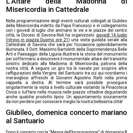
L’Altare della Madonna di
Misericordia in Cattedrale
Nella programmazione degli eventi culturali collegati al Giubileo
della Misericordia indetto da Papa Francesco e in collegamento
con i giovedì di luglio che animano le vie e le piazze del centro
città, la Diocesi di Savona-Noli ha organizzato
giovedì 14 luglio
(ritrovo in piazza Duomo ore 21
) una visita guidata serale alla
Cattedrale di Savona che sarà per l’occasione splendidamente
illuminata. Il Dott. Massimo Bartoletti della Soprintendenza Belle
Arti e Paesaggio della Liguria illustrerà la storia del monumento
per soffermarsi a descrivere il monumentale altare del transetto
sinistro dedicato alla Madonna di Misericordia, patrona della
nostra città. A seguire un giro tra le navate per scoprire altre
raffigurazioni della Vergine del Santuario tra cui qui ricordiamo i
meravigliosi affreschi di Giovanni Agostino Ratti nella prima
cappella a destra. Al termine sarà possibile proseguire
singolarmente la visita a livello culturale visitando la Pinacoteca
Civica o tuffarsi nella musica nelle piazze cittadine degustando
anche qualche prodotto tipico. Un appuntamento sicuramente
da non perdere per conoscere meglio la nostra bellissima città!
Giubileo, domenica concerto mariano
al Santuario
Dopo il concerto con la “Messa dell’Incoronazione” di domenica 8