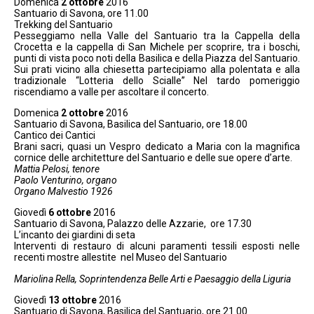
Domenica
2 ottobre
2016
Santuario di Savona, ore 11.00
Trekking del Santuario
Pesseggiamo nella Valle del Santuario tra la Cappella della
Crocetta e la cappella di San Michele per scoprire, tra i boschi,
punti di vista poco noti della Basilica e della Piazza del Santuario.
Sui prati vicino alla chiesetta partecipiamo alla polentata e alla
tradizionale “Lotteria dello Scialle” Nel tardo pomeriggio
riscendiamo a valle per ascoltare il concerto.
Domenica
2 ottobre
2016
Santuario di Savona, Basilica del Santuario, ore 18.00
Cantico dei Cantici
Brani sacri, quasi un Vespro dedicato a Maria con la magnifica
cornice delle architetture del Santuario e delle sue opere d’arte.
Mattia Pelosi, tenore
Paolo Venturino, organo
Organo Malvestio 1926
Giovedì
6 ottobre
2016
Santuario di Savona, Palazzo delle Azzarie, ore 17.30
L’incanto dei giardini di seta
Interventi di restauro di alcuni paramenti tessili esposti nelle
recenti mostre allestite nel Museo del Santuario
Mariolina Rella, Soprintendenza Belle Arti e Paesaggio della Liguria
Giovedì
13 ottobre
2016
Santuario di Savona, Basilica del Santuario, ore 21.00