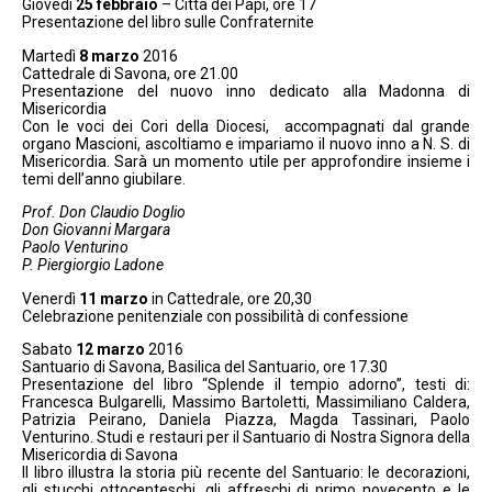
Giovedì
25 febbraio
– Città dei Papi, ore 17
Presentazione del libro sulle Confraternite
Martedì
8 marzo
2016
Cattedrale di Savona, ore 21.00
Presentazione del nuovo inno dedicato alla Madonna di
Misericordia
Con le voci dei Cori della Diocesi, accompagnati dal grande
organo Mascioni, ascoltiamo e impariamo il nuovo inno a N. S. di
Misericordia. Sarà un momento utile per approfondire insieme i
temi dell’anno giubilare.
Prof. Don Claudio Doglio
Don Giovanni Margara
Paolo Venturino
P. Piergiorgio Ladone
Venerdì
11 marzo
in Cattedrale, ore 20,30
Celebrazione penitenziale con possibilità di confessione
Sabato
12 marzo
2016
Santuario di Savona, Basilica del Santuario, ore 17.30
Presentazione del libro “Splende il tempio adorno”, testi di:
Francesca Bulgarelli, Massimo Bartoletti, Massimiliano Caldera,
Patrizia Peirano, Daniela Piazza, Magda Tassinari, Paolo
Venturino. Studi e restauri per il Santuario di Nostra Signora della
Misericordia di Savona
Il libro illustra la storia più recente del Santuario: le decorazioni,
gli stucchi ottocenteschi, gli affreschi di primo novecento e le