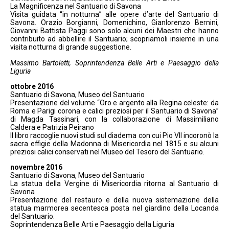
La Magnificenza nel Santuario di Savona
Visita guidata “in notturna” alle opere d’arte del Santuario di
Savona. Orazio Borgianni, Domenichino, Gianlorenzo Bernini,
Giovanni Battista Paggi sono solo alcuni dei Maestri che hanno
contribuito ad abbellire il Santuario; scopriamoli insieme in una
visita notturna di grande suggestione.
Massimo Bartoletti, Soprintendenza Belle Arti e Paesaggio della
Liguria
ottobre 2016
Santuario di Savona, Museo del Santuario
Presentazione del volume “Oro e argento alla Regina celeste: da
Roma e Parigi corona e calici preziosi per il Santuario di Savona”
di Magda Tassinari, con la collaborazione di Massimiliano
Caldera e Patrizia Peirano
Il libro raccoglie nuovi studi sul diadema con cui Pio VII incoronò la
sacra effigie della Madonna di Misericordia nel 1815 e su alcuni
preziosi calici conservati nel Museo del Tesoro del Santuario.
novembre 2016
Santuario di Savona, Museo del Santuario
La statua della Vergine di Misericordia ritorna al Santuario di
Savona
Presentazione del restauro e della nuova sistemazione della
statua marmorea secentesca posta nel giardino della Locanda
del Santuario.
Soprintendenza Belle Arti e Paesaggio della Liguria