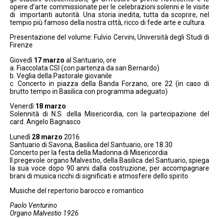
opere d’arte commissionate per le celebrazioni solenni e le visite
di importanti autorità. Una storia inedita, tutta da scoprire, nel
tempio più famoso della nostra città, ricco di fede arte e cultura.
Presentazione del volume: Fulvio Cervini, Università degli Studi di
Firenze
Giovedì
17 marzo
al Santuario, ore
a. Fiaccolata CSI (con partenza da san Bernardo)
b. Veglia della Pastorale giovanile
c. Concerto in piazza della Banda Forzano, ore 22 (in caso di
brutto tempo in Basilica con programma adeguato)
Venerdì
18 marzo
Solennità di N.S. della Misericordia, con la partecipazione del
card. Angelo Bagnasco
Lunedì
28 marzo
2016
Santuario di Savona, Basilica del Santuario, ore 18.30
Concerto per la festa della Madonna di Misericordia
Il pregevole organo Malvestio, della Basilica del Santuario, spiega
la sua voce dopo 90 anni dalla costruzione, per accompagnare
brani di musica ricchi di significati e atmosfere dello spirito.
Musiche del repertorio barocco e romantico
Paolo Venturino
Organo Malvestio 1926