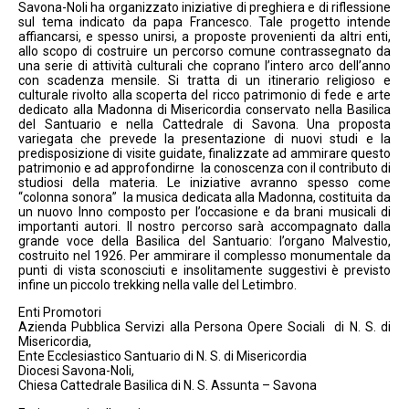
Savona-Noli ha organizzato iniziative di preghiera e di riflessione
sul tema indicato da papa Francesco. Tale progetto intende
affiancarsi, e spesso unirsi, a proposte provenienti da altri enti,
allo scopo di costruire un percorso comune contrassegnato da
una serie di attività culturali che coprano l’intero arco dell’anno
con scadenza mensile. Si tratta di un itinerario religioso e
culturale rivolto alla scoperta del ricco patrimonio di fede e arte
dedicato alla Madonna di Misericordia conservato nella Basilica
del Santuario e nella Cattedrale di Savona. Una proposta
variegata che prevede la presentazione di nuovi studi e la
predisposizione di visite guidate, finalizzate ad ammirare questo
patrimonio e ad approfondirne la conoscenza con il contributo di
studiosi della materia. Le iniziative avranno spesso come
“colonna sonora” la musica dedicata alla Madonna, costituita da
un nuovo Inno composto per l’occasione e da brani musicali di
importanti autori. Il nostro percorso sarà accompagnato dalla
grande voce della Basilica del Santuario: l’organo Malvestio,
costruito nel 1926. Per ammirare il complesso monumentale da
punti di vista sconosciuti e insolitamente suggestivi è previsto
infine un piccolo trekking nella valle del Letimbro.
Enti Promotori
Azienda Pubblica Servizi alla Persona Opere Sociali di N. S. di
Misericordia,
Ente Ecclesiastico Santuario di N. S. di Misericordia
Diocesi Savona-Noli,
Chiesa Cattedrale Basilica di N. S. Assunta – Savona