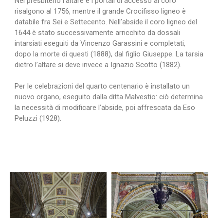
Nel presbiterio l’altare e i portali di accesso al coro
risalgono al 1756, mentre il grande Crocifisso ligneo è
databile fra Sei e Settecento. Nell’abside il coro ligneo del
1644 è stato successivamente arricchito da dossali
intarsiati eseguiti da Vincenzo Garassini e completati,
dopo la morte di questi (1888), dal figlio Giuseppe. La tarsia
dietro l’altare si deve invece a Ignazio Scotto (1882).
Per le celebrazioni del quarto centenario è installato un
nuovo organo, eseguito dalla ditta Malvestio: ciò determina
la necessità di modificare l’abside, poi affrescata da Eso
Peluzzi (1928).