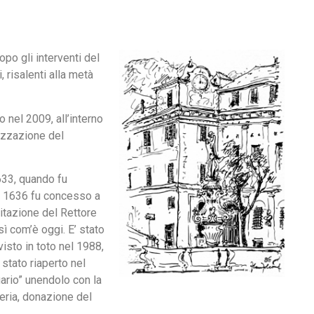
opo gli interventi del
 risalenti alla metà
 nel 2009, all’interno
rizzazione del
1633, quando fu
el 1636 fu concesso a
bitazione del Rettore
sì com’è oggi. E’ stato
isto in toto nel 1988,
 stato riaperto nel
uario” unendolo con la
reria, donazione del