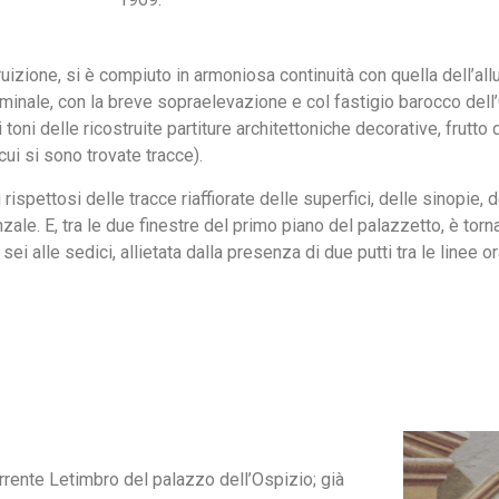
fruizione, si è compiuto in armoniosa continuità con quella dell’al
minale, con la breve sopraelevazione e col fastigio barocco dell’Oro
toni delle ricostruite partiture architettoniche decorative, frutto
 cui si sono trovate tracce).
 rispettosi delle tracce riaffiorate delle superfici, delle sinopie, 
le. E, tra le due finestre del primo piano del palazzetto, è torn
 sei alle sedici, allietata dalla presenza di due putti tra le lin
torrente Letimbro del palazzo dell’Ospizio; già