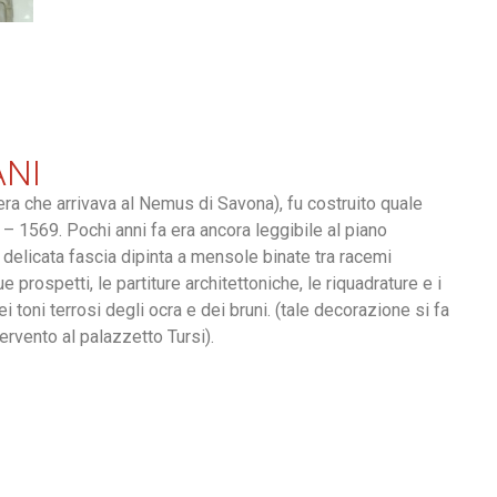
ANI
tiera che arrivava al Nemus di Savona), fu costruito quale
 – 1569. Pochi anni fa era ancora leggibile al piano
la delicata fascia dipinta a mensole binate tra racemi
e prospetti, le partiture architettoniche, le riquadrature e i
ei toni terrosi degli ocra e dei bruni. (tale decorazione si fa
tervento al palazzetto Tursi).