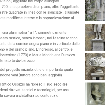
ivisioni, aggiunte nel corpo allungato
 700, si sopraeleva di un piano, oltre l’aggettante
stre quadrate in linea con le slanciate , allungate
ate modifiche interne e la sopraelevazione al
 una planimetria “ a T”, simmetricamente
imasto rustico, senza intonaci, nel fascinoso tono
nte dalla cornice segna piano e in verticale dalle
eno e del primo piano. L’ingresso, al centro, è
pe Montesisto (1770) e Maria Maddalena Durazzo
clamato tardo-barocco.
 del progetto iniziale, utile e importante quale
ndone vani (tuttora sono ben leggibili).
 l’antico Ospizio ha ripreso il suo secolare
rni ritrovati tecnici e tecnologici, per una
la severa architettura seicentesca e