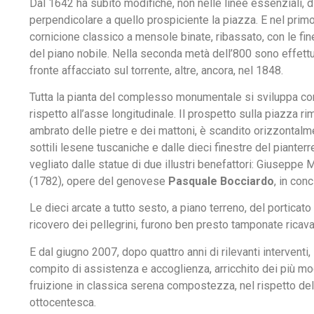
Dal 1642 ha subito modifiche, non nelle linee essenziali, d
perpendicolare a quello prospiciente la piazza. E nel primo
cornicione classico a mensole binate, ribassato, con le fine
del piano nobile. Nella seconda metà dell’800 sono effettu
fronte affacciato sul torrente, altre, ancora, nel 1848.
Tutta la pianta del complesso monumentale si sviluppa con
rispetto all’asse longitudinale. Il prospetto sulla piazza r
ambrato delle pietre e dei mattoni, è scandito orizzontalme
sottili lesene tuscaniche e dalle dieci finestre del pianterr
vegliato dalle statue di due illustri benefattori: Giusep
(1782), opere del genovese
Pasquale Bocciardo
, in con
Le dieci arcate a tutto sesto, a piano terreno, del porticato
ricovero dei pellegrini, furono ben presto tamponate ricava
E dal giugno 2007, dopo quattro anni di rilevanti interventi,
compito di assistenza e accoglienza, arricchito dei più mode
fruizione in classica serena compostezza, nel rispetto del
ottocentesca.