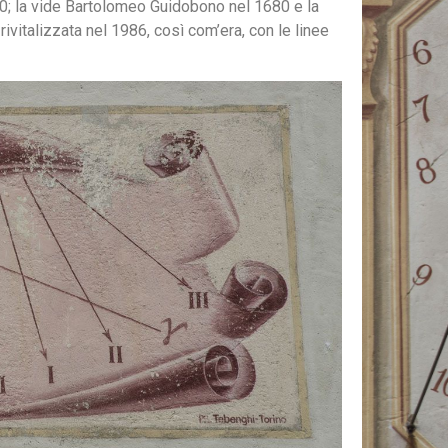
00; la vide Bartolomeo Guidobono nel 1680 e la
 rivitalizzata nel 1986, così com’era, con le linee