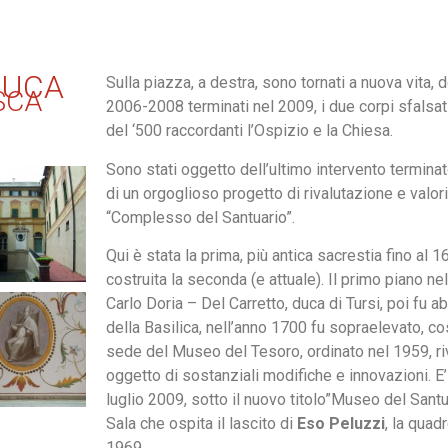
DUCA
Sulla piazza, a destra, sono tornati a nuova vita, d
SCA
2006-2008 terminati nel 2009, i due corpi sfalsati,
del ‘500 raccordanti l’Ospizio e la Chiesa.
Sono stati oggetto dell’ultimo intervento terminato
di un orgoglioso progetto di rivalutazione e valo
“Complesso del Santuario”.
Qui è stata la prima, più antica sacrestia fino al 
costruita la seconda (e attuale). Il primo piano n
Carlo Doria – Del Carretto, duca di Tursi, poi fu a
della Basilica, nell’anno 1700 fu sopraelevato, co
sede del Museo del Tesoro, ordinato nel 1959, riv
oggetto di sostanziali modifiche e innovazioni. E’
luglio 2009, sotto il nuovo titolo”Museo del Sant
Sala che ospita il lascito di
Eso Peluzzi
, la quad
1969.