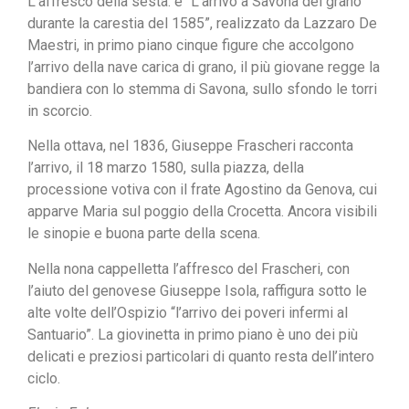
L’affresco della sesta: è “L’arrivo a Savona del grano
durante la carestia del 1585”, realizzato da Lazzaro De
Maestri, in primo piano cinque figure che accolgono
l’arrivo della nave carica di grano, il più giovane regge la
bandiera con lo stemma di Savona, sullo sfondo le torri
in scorcio.
Nella ottava, nel 1836, Giuseppe Frascheri racconta
l’arrivo, il 18 marzo 1580, sulla piazza, della
processione votiva con il frate Agostino da Genova, cui
apparve Maria sul poggio della Crocetta. Ancora visibili
le sinopie e buona parte della scena.
Nella nona cappelletta l’affresco del Frascheri, con
l’aiuto del genovese Giuseppe Isola, raffigura sotto le
alte volte dell’Ospizio “l’arrivo dei poveri infermi al
Santuario”. La giovinetta in primo piano è uno dei più
delicati e preziosi particolari di quanto resta dell’intero
ciclo.