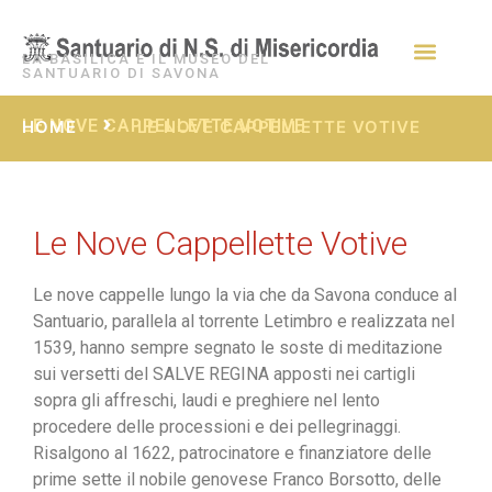
LA BASILICA E IL MUSEO DEL
SANTUARIO DI SAVONA
LE NOVE CAPPELLETTE VOTIVE
HOME
LE NOVE CAPPELLETTE VOTIVE
Le Nove Cappellette Votive
Le nove cappelle lungo la via che da Savona conduce al
Santuario, parallela al torrente Letimbro e realizzata nel
1539, hanno sempre segnato le soste di meditazione
sui versetti del SALVE REGINA apposti nei cartigli
sopra gli affreschi, laudi e preghiere nel lento
procedere delle processioni e dei pellegrinaggi.
Risalgono al 1622, patrocinatore e finanziatore delle
prime sette il nobile genovese Franco Borsotto, delle