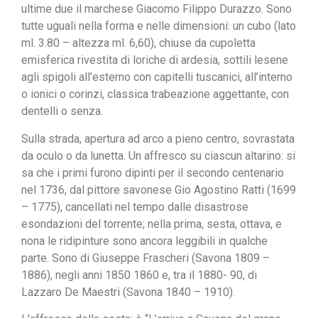
ultime due il marchese Giacomo Filippo Durazzo. Sono
tutte uguali nella forma e nelle dimensioni: un cubo (lato
ml. 3.80 – altezza ml. 6,60), chiuse da cupoletta
emisferica rivestita di loriche di ardesia, sottili lesene
agli spigoli all’esterno con capitelli tuscanici, all’interno
o ionici o corinzi, classica trabeazione aggettante, con
dentelli o senza.
Sulla strada, apertura ad arco a pieno centro, sovrastata
da oculo o da lunetta. Un affresco su ciascun altarino: si
sa che i primi furono dipinti per il secondo centenario
nel 1736, dal pittore savonese Gio Agostino Ratti (1699
– 1775), cancellati nel tempo dalle disastrose
esondazioni del torrente; nella prima, sesta, ottava, e
nona le ridipinture sono ancora leggibili in qualche
parte. Sono di Giuseppe Frascheri (Savona 1809 –
1886), negli anni 1850 1860 e, tra il 1880- 90, di
Lazzaro De Maestri (Savona 1840 – 1910).