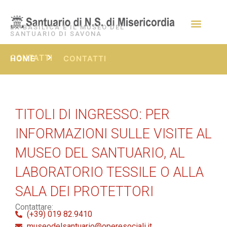
LA BASILICA E IL MUSEO DEL
SANTUARIO DI SAVONA
CONTATTI
HOME
CONTATTI
TITOLI DI INGRESSO: PER
INFORMAZIONI SULLE VISITE AL
MUSEO DEL SANTUARIO, AL
LABORATORIO TESSILE O ALLA
SALA DEI PROTETTORI
Contattare:
(+39) 019 82.9410
museodelsantuario@operesociali.it