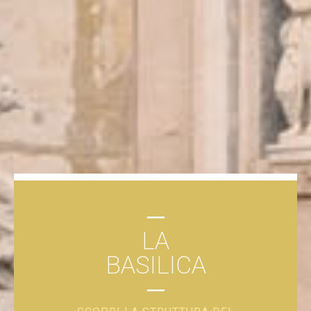
─
LA
BASILICA
─