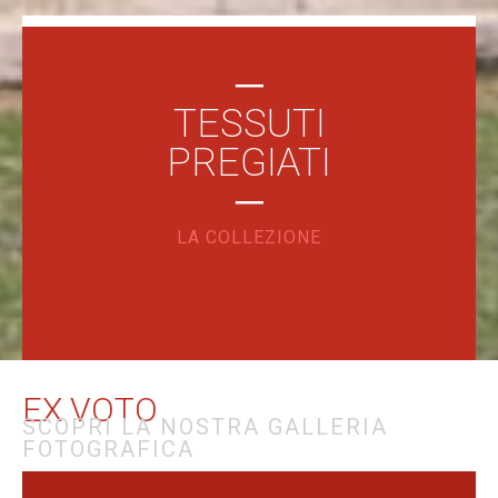
─
Inaugurato nel 1959 e completamente
TESSUTI
ristrutturato nel 1986-1987, ha sede nell’ala che
PREGIATI
collega il Palazzetto del Duca di Tursi e
l’ospizio. Ospita e conserva opere uniche e di
─
importanza internazionale
LA COLLEZIONE
EX VOTO
SCOPRI LA NOSTRA GALLERIA
FOTOGRAFICA
Nel 1538, a soli due anni dall’evento miracoloso