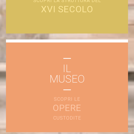
SCOPRI LA STRUTTURA DEL
XVI SECOLO
─
La Basilica e i Palazzi della Piazza vivono in
IL
preziosi equilibri di rapporti, proporzioni, ritmi, in
MUSEO
forme, in altezze e in toni di colori fusi col
tempo, che si stagliano di fronte al bosco,
─
contro il cielo.
SCOPRI LE
OPERE
CUSTODITE