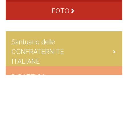
dell’Apparizione tre cittadini savonesi, nominati
Uffici del Santuario dal Consiglio Grande e dagli
FOTO
Anziani di Savona, redigevano il primo inventario
degli oggetti preziosi della chiesa...
Santuario delle
CONFRATERNITE
ITALIANE
DIDATTICA
DEPLIANT IN LINGUA
EVENTI