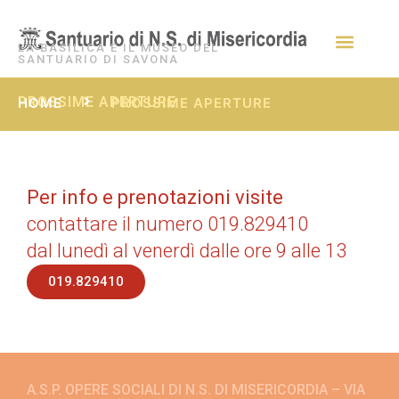
LA BASILICA E IL MUSEO DEL
SANTUARIO DI SAVONA
PROSSIME APERTURE
HOME
PROSSIME APERTURE
Per info e prenotazioni visite
contattare il numero 019.829410
dal lunedì al venerdì dalle ore 9 alle 13
019.829410
A.S.P. OPERE SOCIALI DI N.S. DI MISERICORDIA – VIA