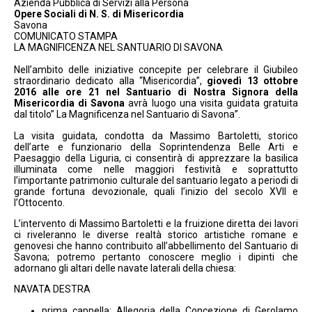
Azienda Pubblica di Servizi alla Persona
Opere Sociali di N. S. di Misericordia
Savona
COMUNICATO STAMPA
LA MAGNIFICENZA NEL SANTUARIO DI SAVONA
Nell’ambito delle iniziative concepite per celebrare il Giubileo
straordinario dedicato alla “Misericordia”,
giovedì 13 ottobre
2016 alle ore 21 nel Santuario di Nostra Signora della
Misericordia di Savona
avrà luogo una visita guidata gratuita
dal titolo” La Magnificenza nel Santuario di Savona”.
La visita guidata, condotta da Massimo Bartoletti, storico
dell’arte e funzionario della Soprintendenza Belle Arti e
Paesaggio della Liguria, ci consentirà di apprezzare la basilica
illuminata come nelle maggiori festività e soprattutto
l’importante patrimonio culturale del santuario legato a periodi di
grande fortuna devozionale, quali l’inizio del secolo XVII e
l’Ottocento.
L’intervento di Massimo Bartoletti e la fruizione diretta dei lavori
ci riveleranno le diverse realtà storico artistiche romane e
genovesi che hanno contribuito all’abbellimento del Santuario di
Savona; potremo pertanto conoscere meglio i dipinti che
adornano gli altari delle navate laterali della chiesa:
NAVATA DESTRA
prima cappella: Allegoria della Concezione di Gerolamo