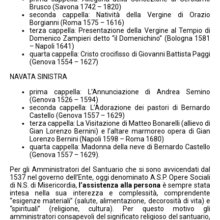
Brusco (Savona 1742 – 1820)
seconda cappella: Natività della Vergine di Orazio
Borgianni (Roma 1575 – 1616)
terza cappella: Presentazione della Vergine al Tempio di
Domenico Zampieri detto “il Domenichino” (Bologna 1581
– Napoli 1641)
quarta cappella: Cristo crocifisso di Giovanni Battista Paggi
(Genova 1554 – 1627)
NAVATA SINISTRA
prima cappella: L’Annunciazione di Andrea Semino
(Genova 1526 – 1594)
seconda cappella: L’Adorazione dei pastori di Bernardo
Castello (Genova 1557 – 1629)
terza cappella: La Visitazione di Matteo Bonarelli (allievo di
Gian Lorenzo Bernini) e l’altare marmoreo opera di Gian
Lorenzo Bernini (Napoli 1598 – Roma 1680)
quarta cappella: Madonna della neve di Bernardo Castello
(Genova 1557 – 1629).
Per gli Amministratori del Santuario che si sono avvicendati dal
1537 nel governo dell’Ente, oggi denominato A.S.P. Opere Sociali
di N.S. di Misericordia,
l’assistenza alla persona
è sempre stata
intesa nella sua interezza e complessità, comprendente
“esigenze materiali” (salute, alimentazione, decorosità di vita) e
“spirituali” (religione, cultura). Per questo motivo gli
amministratori consapevoli del significato religioso del santuario,