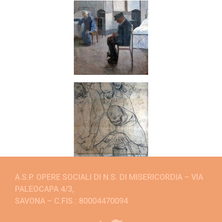
A.S.P. OPERE SOCIALI DI N.S. DI MISERICORDIA – VIA
PALEOCAPA 4/3,
SAVONA – C.FIS.: 80004470094