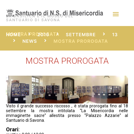
LA BASILICA E IL MUSEO DEL
SANTUARIO DI SAVONA
MOSTRA PROROGATA
HOME
2016
SETTEMBRE
13
NEWS
MOSTRA PROROGATA
MOSTRA PROROGATA
Visto il grande successo riscosso , è stata prorogata fino al 18
settembre la mostra intitolata “La Misericordia nelle
immaginette sacre” allestita presso “Palazzo Azzarie” al
Santuario di Savona.
Orari
: