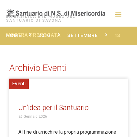
LA BASILICA E IL MUSEO DEL
SANTUARIO DI SAVONA
MOSTRA PROROGATA
HOME
2016
SETTEMBRE
13
Archivio Eventi
Eventi
Un'idea per il Santuario
26 Gennaio 2026
Al fine di arricchire la propria programmazione