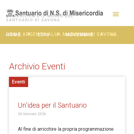
LA BASILICA E IL MUSEO DEL
SANTUARIO DI SAVONA
ORO E ARGENTO ALLA MADONNA DI SAVONA
HOME
2016
NOVEMBRE
14
Archivio Eventi
Eventi
Un'idea per il Santuario
26 Gennaio 2026
Al fine di arricchire la propria programmazione