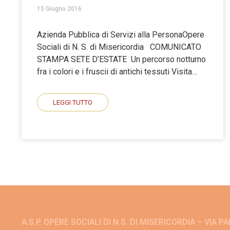
15 Giugno 2016
Azienda Pubblica di Servizi alla PersonaOpere
Sociali di N. S. di Misericordia COMUNICATO
STAMPA SETE D’ESTATE Un percorso notturno
fra i colori e i fruscii di antichi tessuti Visita…
LEGGI TUTTO
A.S.P. OPERE SOCIALI DI N.S. DI MISERICORDIA – VIA P