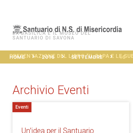
LA BASILICA E IL MUSEO DEL
SANTUARIO DI SAVONA
PRESENTAZIONE DEL LIBRO “IL PAPA E LE SU
HOME
2016
SETTEMBRE
16
Archivio Eventi
Eventi
Un'idea per il Santuario