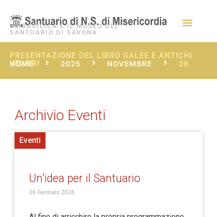
LA BASILICA E IL MUSEO DEL
SANTUARIO DI SAVONA
PRESENTAZIONE DEL LIBRO GALEE E ANTICHI
VELIERI
HOME
2025
NOVEMBRE
28
Archivio Eventi
Eventi
Un'idea per il Santuario
26 Gennaio 2026
Al fine di arricchire la propria programmazione